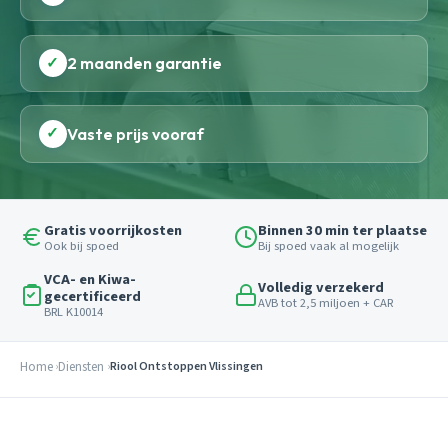
✓
2 maanden garantie
✓
Vaste prijs vooraf
Gratis voorrijkosten
Binnen 30 min ter plaatse
Ook bij spoed
Bij spoed vaak al mogelijk
VCA- en Kiwa-
Volledig verzekerd
gecertificeerd
AVB tot 2,5 miljoen + CAR
BRL K10014
Home
Diensten
Riool Ontstoppen Vlissingen